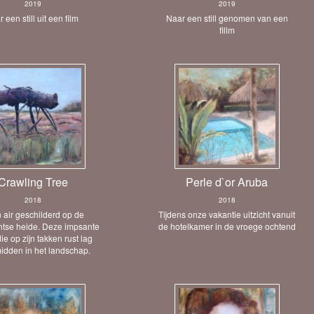
2019
2019
 een still uit een film
Naar een still genomen van een
fillm
Crawling Tree
Perle d`or Aruba
2018
2018
n air geschilderd op de
Tijdens onze vakantie uitzicht vanuit
htse heide. Deze impsante
de hotelkamer in de vroege ochtend
e op zijn takken rust lag
idden in het landschap.