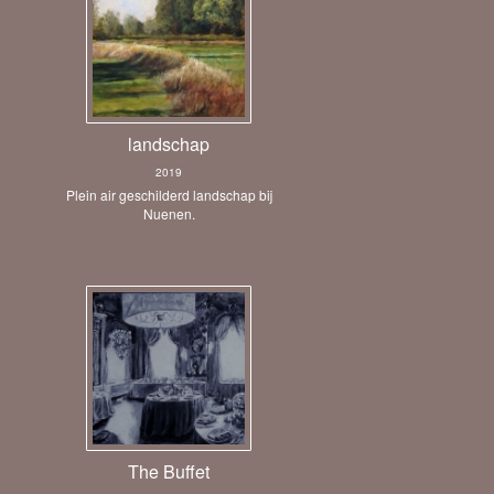
landschap
2019
Plein air geschilderd landschap bij
Nuenen.
The Buffet