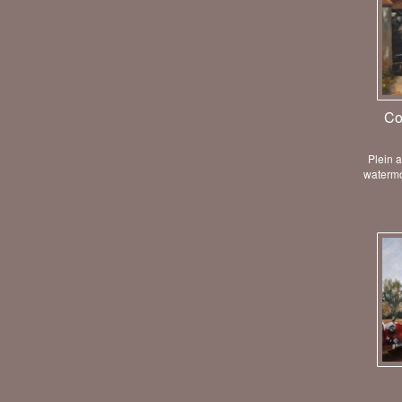
Co
Plein a
watermo