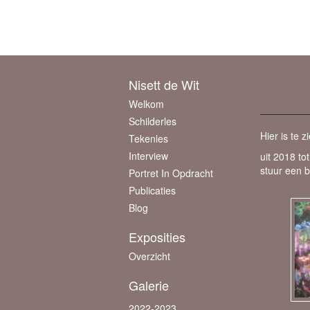
Beheer je site
of
maak een gratis account 
Nisett de Wit
2018-
Welkom
Schilderles
Hier is te z
Tekenles
Interview
uit 2018 to
stuur een b
Portret In Opdracht
Publicaties
Blog
Exposities
Overzicht
Galerie
2022-2023