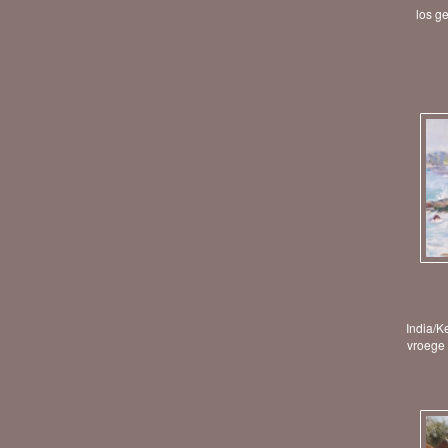
los g
India/K
vroege