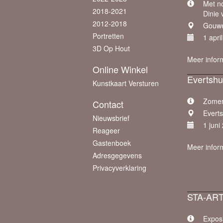
Met n
2018-2021
Dinie 
2012-2018
Gouwe
Portretten
1 apri
3D Op Hout
Meer infor
Online Winkel
Evertshu
Kunstkaart Versturen
Zomer
Contact
Everts
Nieuwsbrief
1 juni
Reageer
Gastenboek
Meer infor
Adresgegevens
Privacyverklaring
STA-AR
Exposi