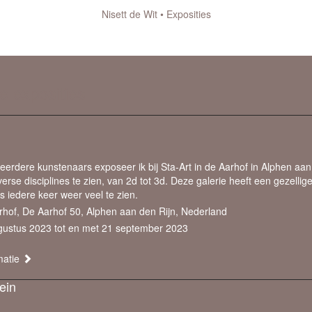
Nisett de Wit
Exposities
aan
.
e exposities
erdere kunstenaars exposeer ik bij Sta-Art in de Aarhof in Alphen aan 
iverse disciplines te zien, van 2d tot 3d. Deze galerie heeft een gezellige
is iedere keer weer veel te zien.
hof, De Aarhof 50, Alphen aan den Rijn, Nederland
gustus 2023 tot en met 21 september 2023
matie
ein