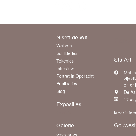
Beheer je site
of
maak een gratis account 
Nisett de Wit
Eerder
Welkom
Schilderles
Sta Art
Tekenles
Interview
Met me
Portret In Opdracht
zijn d
Publicaties
en er 
Blog
De Aar
17 au
Exposities
Overzicht
Meer infor
Gouwest
Galerie
2022-2023