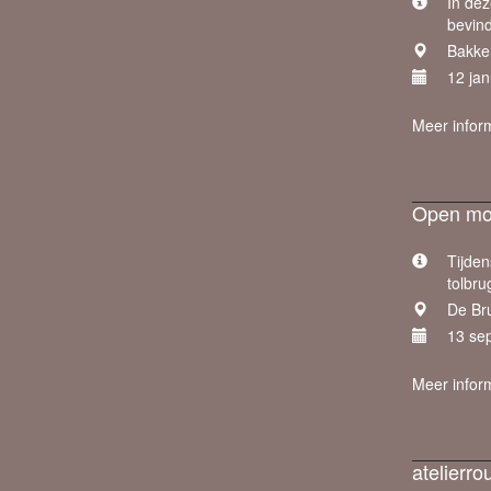
In dez
bevind
Bakker
12 jan
Meer infor
Open mo
Tijde
tolbru
De Br
13 se
Meer infor
atelierr