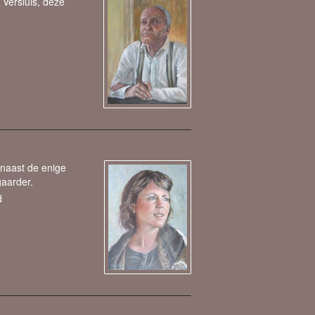
 Versluis, deze
naast de enige
gaarder.
d