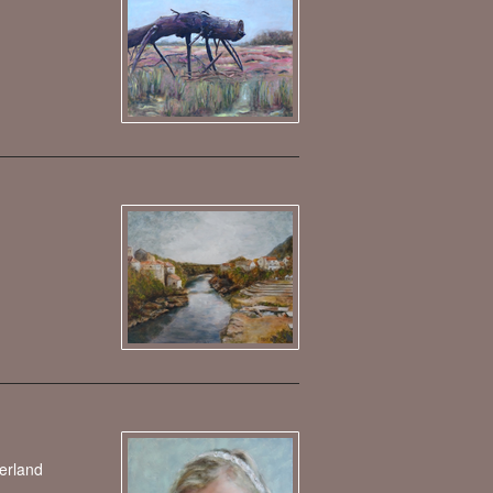
d
erland