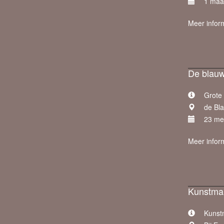
1 maa
Meer infor
De blauw
Grote 
de Bl
23 mei
Meer infor
Kunstmar
Kunstm