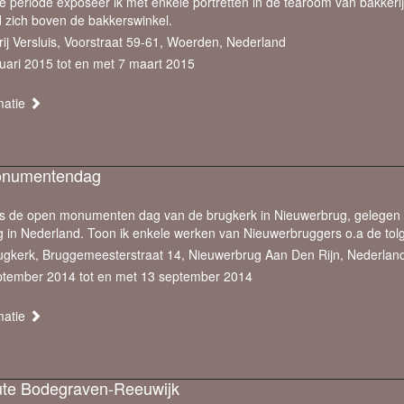
e periode exposeer ik met enkele portretten in de tearoom van bakkerij
 zich boven de bakkerswinkel.
ij Versluis, Voorstraat 59-61, Woerden, Nederland
uari 2015 tot en met 7 maart 2015
matie
numentendag
ns de open monumenten dag van de brugkerk in Nieuwerbrug, gelegen 
g in Nederland. Toon ik enkele werken van Nieuwerbruggers o.a de tol
ugkerk, Bruggemeesterstraat 14, Nieuwerbrug Aan Den Rijn, Nederlan
ptember 2014 tot en met 13 september 2014
matie
oute Bodegraven-Reeuwijk