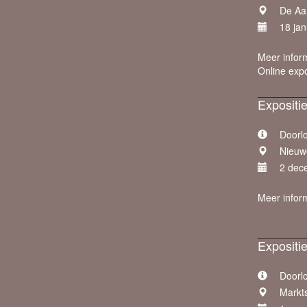
De Aar
18 jan
Meer infor
Online exp
Expositi
Doorl
Nieuw
2 dec
Meer infor
Expositi
Doorl
Markt